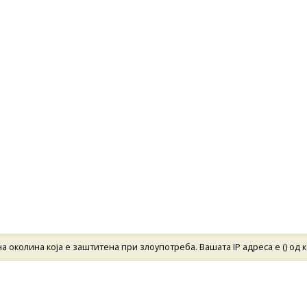
 околина која е заштитена при злоупотреба. Вашата IP адреса е (
) од 