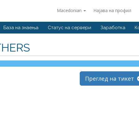
Macedonian
Најава на профил
База на знаења
Статус на сервери
Заработка
К
THERS
Преглед на тикет