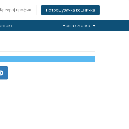
Креирај профил
Потрошувачка кошничка
онтакт
Ваша сметка