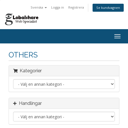
Svenska
Logga in
Registrera
Se kundvagnen
Togg
navig
OTHERS
Kategorier
Handlingar