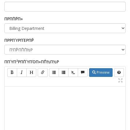
ΠΡΠ΄Π΄ΡΠ»
ΠΡΡΠΎΡΠΈΡΠ΅Ρ
ΠΠΎΠ²ΡΠ΄ΠΎΠΌΠ»Π΅Π½Π½Ρ
Preview