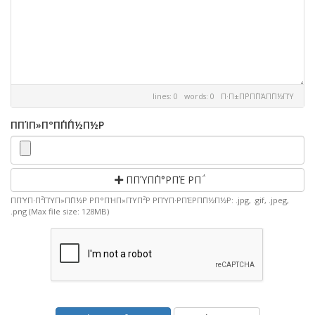
lines: 0 words: 0
Π·Π±Π΅ΡΠ΅ΠΆΠ΅Π½ΠΎ
ΠΠΊΠ»Π°Π΄Π΅Π½Π½Ρ
ΠΠΎΠ΄Π°ΡΠΈ ΡΠ΅
ΠΠΎΠ·Π²ΠΎΠ»Π΅Π½Ρ ΡΠ°ΠΉΠ»ΠΎΠ²Ρ ΡΠΎΠ·ΡΠΈΡΠ΅Π½Π½Ρ: .jpg, .gif, .jpeg,
.png (Max file size: 128MB)